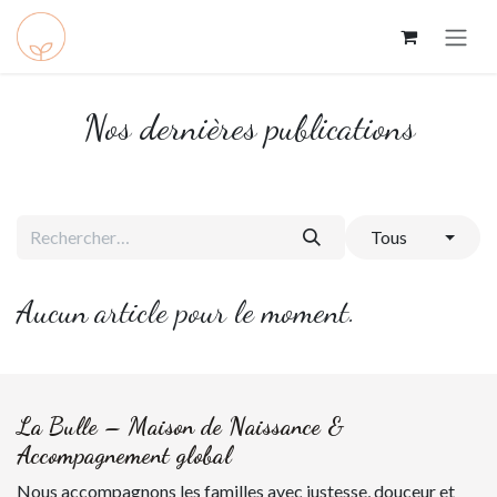
Se rendre au contenu
Nos dernières publications
Tous
Aucun article pour le moment.
La Bulle – Maison de Naissance &
Accompagnement global
Nous accompagnons les familles avec justesse, douceur et