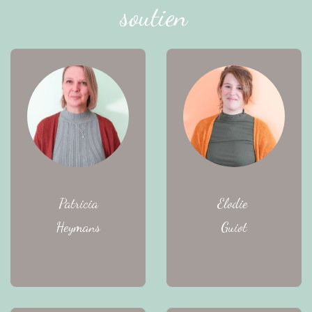
soutien
Patricia
Elodie
Heymans
Guiot