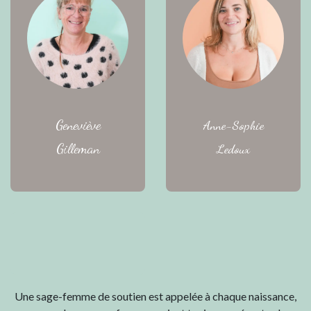
Geneviève
Anne-Sophie
Gilleman
Ledoux
Une sage-femme de soutien est appelée à chaque naissance,