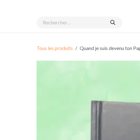
Se rendre au contenu
Accueil
Naissance
Suivi global
Equipe
Évén
Tous les produits
Quand je suis devenu ton Pa