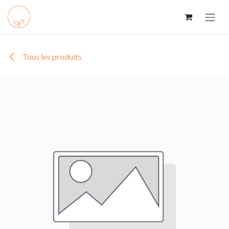
Se rendre au contenu
Tous les produits