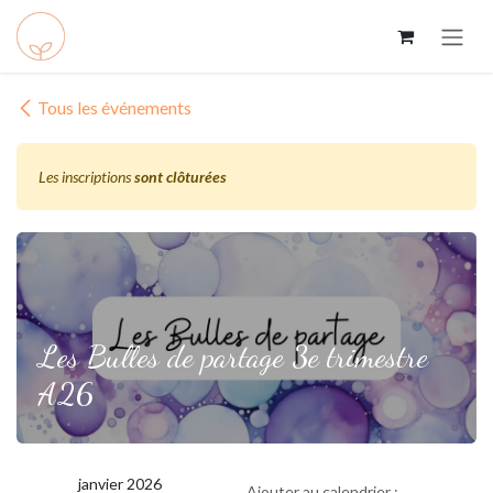
Se rendre au contenu
Tous les événements
Les inscriptions
sont clôturées
Les Bulles de partage 3e trimestre
A26
janvier 2026
Ajouter au calendrier :