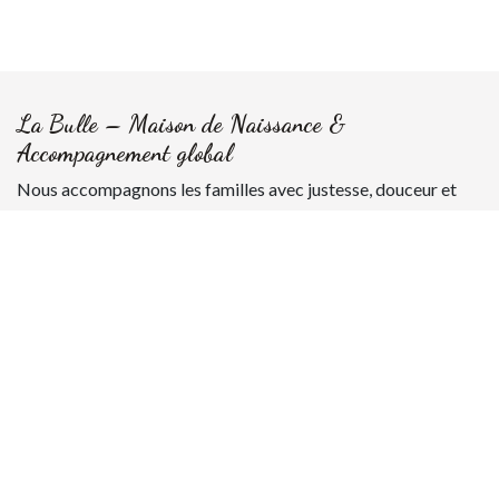
La Bulle – Maison de Naissance &
Accompagnement global
Nous accompagnons les familles avec justesse, douceur et
humanité, que ce soit à la maison de naissance, à domicile ou à
l’hôpital en cas de transfert.
La Bulle
Rue Victor Rousseau 1A
7181 Feluy
Belgique
+32 486 50 81 87
contact@labullenaissance.be