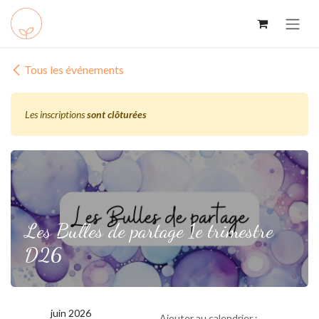
Se rendre au contenu
Tous les événements
Les inscriptions
sont clôturées
Les Bulles de partage 1e trimestre
D26
juin 2026
Ajouter au calendrier :