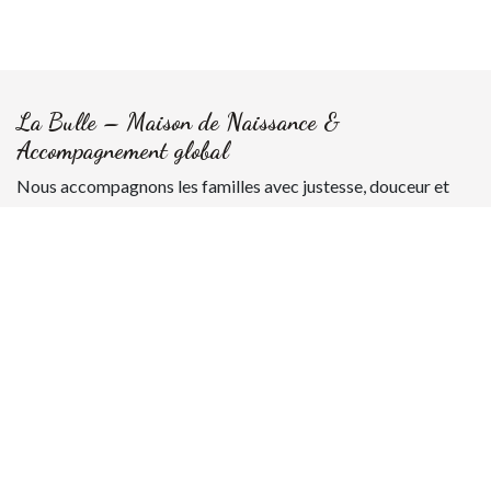
La Bulle – Maison de Naissance &
Accompagnement global
Nous accompagnons les familles avec justesse, douceur et
humanité, que ce soit à la maison de naissance, à domicile ou à
l’hôpital en cas de transfert.
La Bulle
Rue Victor Rousseau 1A
7181 Feluy
Belgique
+32 486 50 81 87
contact@labullenaissance.be