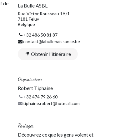
f de
La Bulle ASBL
Rue Victor Rousseau 1A/1
7181 Feluy
Belgique
+32 486 50 81 87
contact@labullenaissance.be
Obtenir l'itinéraire
Organisateur
Robert Tiphaine
+32 474 79 26 60
tiphaine.robert@hotmail.com
Partager
Découvrez ce que les gens voient et