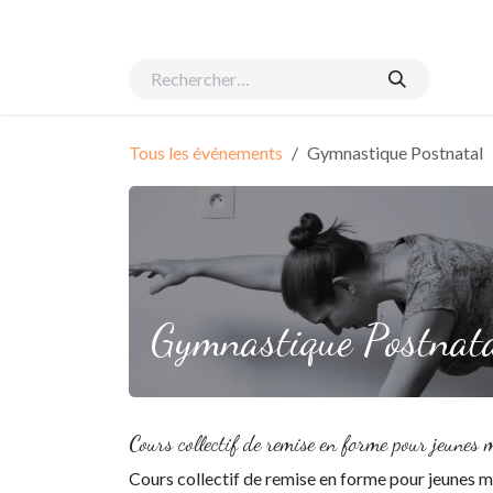
Se rendre au contenu
Accueil
Naissance
Suivi global
Equipe
Évén
Tous les événements
Gymnastique Postnatal
Gymnastique Postnat
Cours collectif de remise en forme pour jeune
Cours collectif de remise en forme pour jeunes