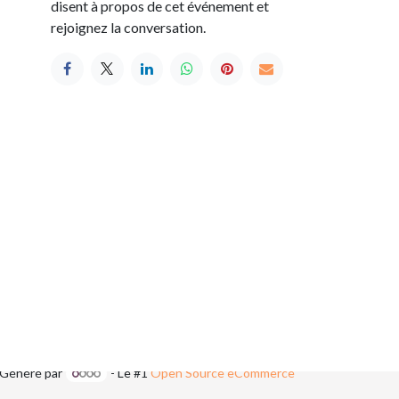
disent à propos de cet événement et
rejoignez la conversation.
seau 1A
Regard de zèbre
7
ullenaissance.be
Généré par
- Le #1
Open Source eCommerce