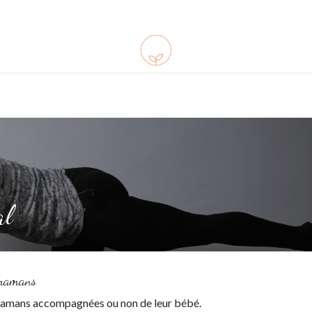
ements
Ressources
Infos pratiques
Shop
al
s mamans
 mamans accompagnées ou non de leur bébé.