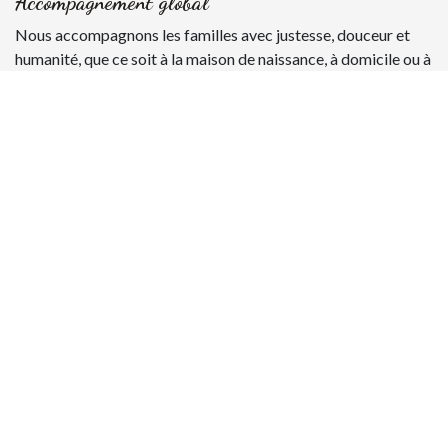
Accompagnement global
Nous accompagnons les familles avec justesse, douceur et
humanité, que ce soit à la maison de naissance, à domicile ou à
l’hôpital en cas de transfert.
La Bulle
Rue Victor Rousseau 1A
7181 Feluy
Belgique
+32 486 50 81 87
contact@labullenaissance.be
Regard de zèbre
Copyright ©Lulilo