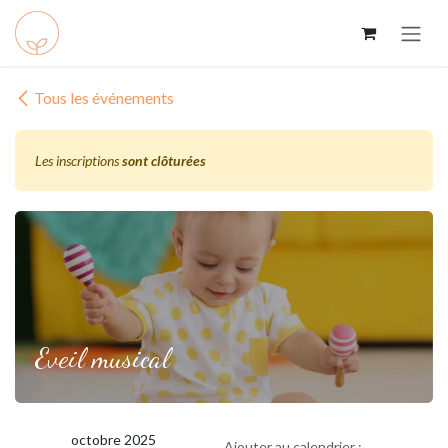
Se rendre au contenu
Tous les événements
Les inscriptions
sont clôturées
Eveil musical
octobre 2025
Ajouter au calendrier :