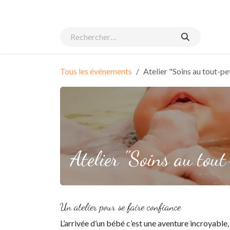
Se rendre au contenu
Accueil
Naissance
Suivi global
Equipe
Évén
Tous les événements
Atelier "Soins au tout-pe
Atelier "Soins au tout
Un atelier pour se faire confiance
L’arrivée d’un bébé c’est une aventure incroyable