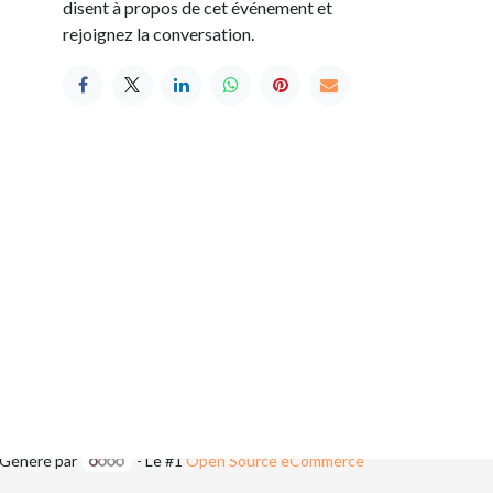
disent à propos de cet événement et
rejoignez la conversation.
seau 1A
Regard de zèbre
7
ullenaissance.be
Généré par
- Le #1
Open Source eCommerce