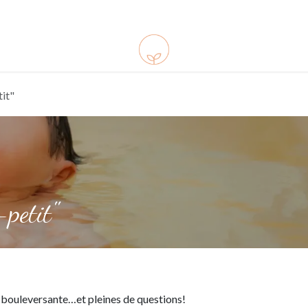
ements
Ressources
Infos pratiques
Shop
tit"
-petit"
, bouleversante…et pleines de questions!